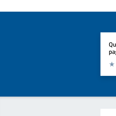
Qu
pa
Valut
Valu