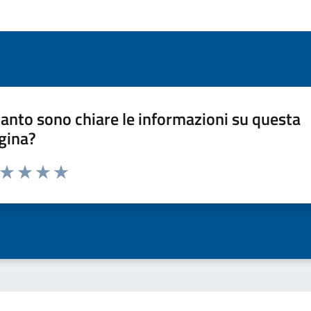
anto sono chiare le informazioni su questa
gina?
a da 1 a 5 stelle la pagina
ta 1 stelle su 5
Valuta 2 stelle su 5
Valuta 3 stelle su 5
Valuta 4 stelle su 5
Valuta 5 stelle su 5