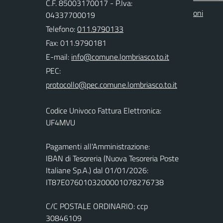
C.F. 85003170017 - P.Iva:
oni
04337700019
Telefono:
011.9790133
Fax: 011.9790181
E-mail:
PEC:
Codice Univoco Fattura Elettronica:
UF4MVU
Pagamenti all'Amministrazione:
IBAN di Tesoreria (Nuova Tesoreria Poste
Italiane Sp.A.) dal 01/01/2026:
IT87E0760103200001078276738
C/C POSTALE ORDINARIO: ccp
30846109