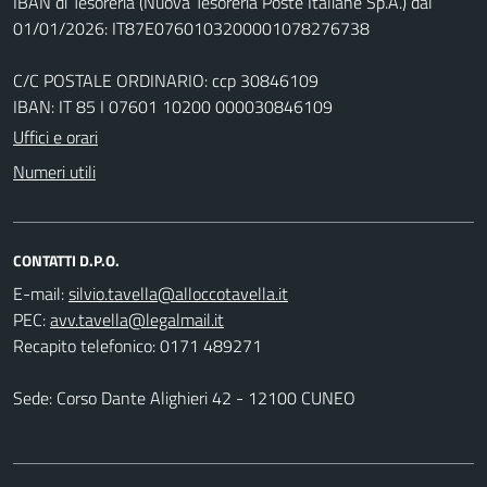
IBAN di Tesoreria (Nuova Tesoreria Poste Italiane Sp.A.) dal
01/01/2026: IT87E0760103200001078276738
C/C POSTALE ORDINARIO: ccp 30846109
IBAN: IT 85 I 07601 10200 000030846109
Uffici e orari
Numeri utili
CONTATTI D.P.O.
E-mail:
PEC:
Recapito telefonico: 0171 489271
Sede: Corso Dante Alighieri 42 - 12100 CUNEO